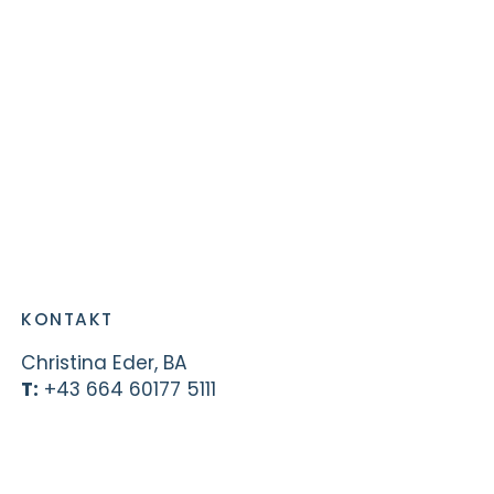
KONTAKT
Christina Eder, BA
T:
+43 664 60177 5111
E:
christina.eder@itworks.co.at
WEITERE INFORMATIONEN