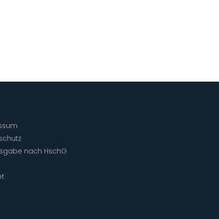
ssum
schutz
isgabe nach HschG
et