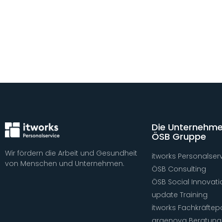
Die Unternehme
ÖSB Gruppe
Wir fördern die Arbeit und Gesundheit
itworks Personalser
von Menschen und Unternehmen.
ÖSB Consulting
ÖSB Social Innovati
update Training
itworks Fachkräftep
argenova Beratung