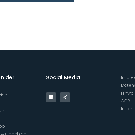
n der
Social Media
Impre
Daten
Hinwe
vice
AGB
Intran
on
ool
 & Coaching