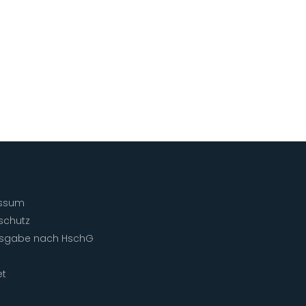
ssum
schutz
isgabe nach HschG
et