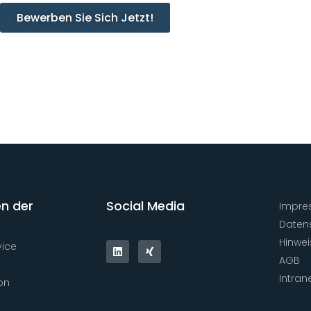
Bewerben Sie Sich Jetzt!
n der
Social Media
Impre
Daten
Hinwe
vice
AGB
Intran
on