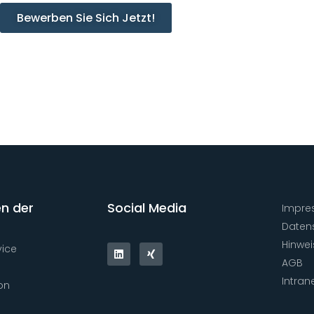
Bewerben Sie Sich Jetzt!
n der
Social Media
Impre
Daten
Hinwe
vice
AGB
Intran
on