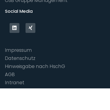
ÖSB Gruppe Management
Social Media
Impressum
Datenschutz
Hinweisgabe nach HschG
AGB
Intranet
©
Alle Rechte vorbehalten itworks Personalservice &
Beratung gemeinnützige GmbH